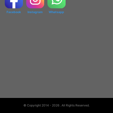
Facebook
Instagram
Whatsapp
© Copyright 2014 - 2026
. All Rights Reserved.